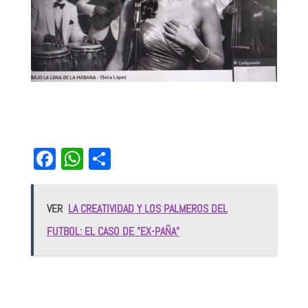
Fa
W
Sh
ce
ha
ar
bo
ts
e
VER
LA CREATIVIDAD Y LOS PALMEROS DEL
ok
Ap
FUTBOL: EL CASO DE "EX-PAÑA"
p