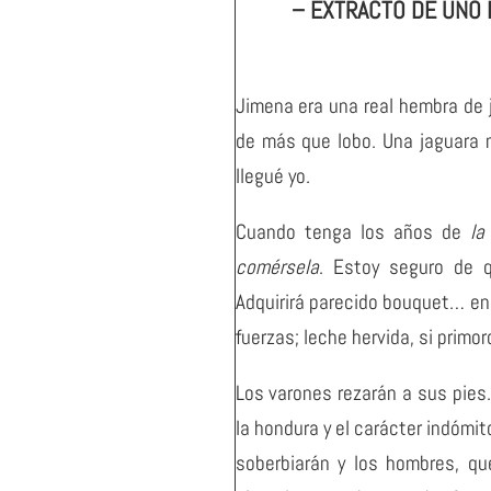
– EXTRACTO DE UNO 
Jimena era una real hembra de j
de más que lobo. Una jaguara 
llegué yo.
Cuando tenga los años de
la
comérsela
. Estoy seguro de qu
Adquirirá parecido bouquet… en 
fuerzas; leche hervida, si primo
Los varones rezarán a sus pies.
la hondura y el carácter indómi
soberbiarán y los hombres, qu