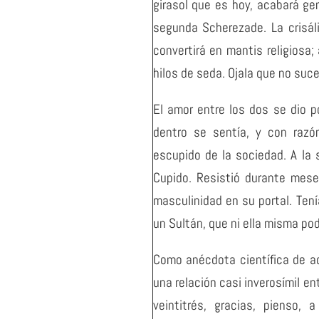
girasol que es hoy, acabará g
segunda Scherezade. La crisál
convertirá en mantis religiosa
hilos de seda. Ojala que no suc
El amor entre los dos se dio po
dentro se sentía, y con razó
escupido de la sociedad. A la s
Cupido. Resistió durante mese
masculinidad en su portal. Ten
un Sultán, que ni ella misma pod
Como anécdota científica de a
una relación casi inverosímil en
veintitrés, gracias, pienso,