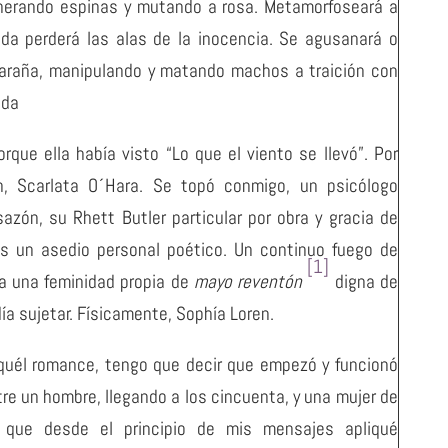
enerando espinas y mutando a rosa. Metamorfoseará a
ida perderá las alas de la inocencia. Se agusanará o
; araña, manipulando y matando machos a traición con
eda
rque ella había visto “Lo que el viento se llevó”. Por
n, Scarlata O´Hara. Se topó conmigo, un psicólogo
azón, su Rhett Butler particular por obra y gracia de
s un asedio personal poético. Un continuo fuego de
[1]
ía una feminidad propia de
mayo reventón
digna de
ía sujetar. Físicamente, Sophía Loren.
quél romance, tengo que decir que empezó y funcionó
tre un hombre, llegando a los cincuenta, y una mujer de
 a que desde el principio de mis mensajes apliqué