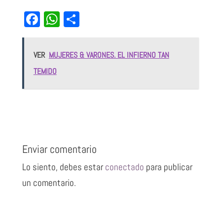
Fa
W
Sh
ce
ha
ar
bo
ts
e
VER
MUJERES & VARONES. EL INFIERNO TAN
ok
Ap
TEMIDO
p
Enviar comentario
Lo siento, debes estar
conectado
para publicar
un comentario.