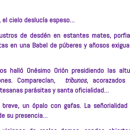
a, el cielo deslucía espeso…
lustros de desdén en estantes mates, porfi
tas en una Babel de púberes y añosos exigua
s halló Onésimo Orión presidiendo las altu
dones. Comparecían,
tribunos
, acorazados 
rtesanas parásitas y santa oficialidad…
ó breve, un ópalo con gafas. La señorialidad 
 de su presencia…