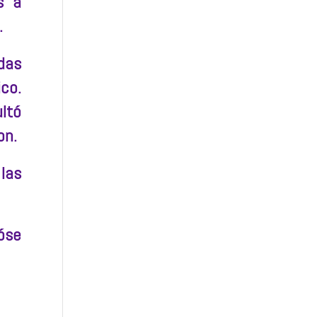
s a
.
das
ico.
ltó
on.
las
óse