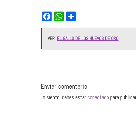
Fa
W
Co
ce
ha
m
bo
ts
pa
VER
EL GALLO DE LOS HUEVOS DE ORO
ok
Ap
rti
p
r
Enviar comentario
Lo siento, debes estar
conectado
para publica