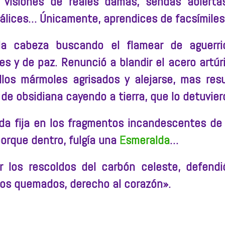
n visiones de reales damas, sendas abierta
cálices… Únicamente, aprendices de facsímiles
a cabeza buscando el flamear de aguerri
s y de paz. Renunció a blandir el acero artúr
los mármoles agrisados y alejarse, mas resu
e obsidiana cayendo a tierra, que lo detuvier
da fija en los fragmentos incandescentes de 
porque dentro, fulgía una
E
smeralda
…
r los rescoldos del carbón celeste, defendi
jos quemados, derecho al corazón».