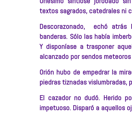
Onésimo sintíose jorobado si
textos sagrados, catedrales ni 
Descorazonado, echó atrás l
banderas. Sólo las había imberbe
Y disponíase a trasponer aquel
alcanzado por sendos meteoros d
Orión hubo de empedrar la mira
piedras tiznadas vislumbradas, 
El cazador no dudó. Herido po
impetuoso. Disparó a aquellos o