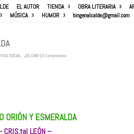
ALDE
EL AUTOR
TIENDA
OBRA LITERARIA
A
MÚSICA
HUMOR
bingenalcalde@gmail.com
LDA
ICA SOCIAL... ¡DE CINE!
|
0 Comentarios
O ORIÓN Y ESMERALDA
– CRIS.tal LEÓN –